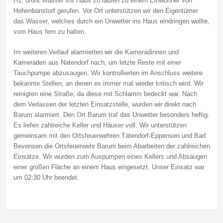
H1, droht Wasser ins Haus zu laufen zu einem Einwohner von
Hohenbünstorf gerufen. Vor Ort unterstützen wir den Eigentümer
das Wasser, welches durch ein Unwetter ins Haus eindringen wollte,
vom Haus fern zu halten.
Im weiteren Verlauf alarmierten wir die Kameradinnen und
Kameraden aus Natendorf nach, um letzte Reste mit einer
Tauchpumpe abzusaugen. Wir kontrollierten im Anschluss weitere
bekannte Stellen, an denen es immer mal wieder kritisch wird. Wir
reinigten eine Straße, da diese mit Schlamm bedeckt war. Nach
dem Verlassen der letzten Einsatzstelle, wurden wir direkt nach
Barum alarmiert. Den Ort Barum traf das Unwetter besonders heftig.
Es liefen zahlreiche Keller und Häuser voll. Wir unterstützen
gemeinsam mit den Ortsfeuerwehren Tätendorf-Eppensen und Bad
Bevensen die Ortsfeuerwehr Barum beim Abarbeiten der zahlreichen
Einsätze. Wir wurden zum Auspumpen eines Kellers und Absaugen
einer großen Fläche an einem Haus eingesetzt. Unser Einsatz war
um 02:30 Uhr beendet.