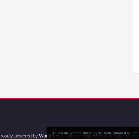
Durch die weitere Nutzung der Seite stimmst du de
roudly powered by
WordPress
| Theme:
SpicePress
by SpiceThem