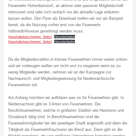
Feuerwehr Hohenbünstorf, an aktiver oder passiver Mitgliedschaft
interssiert sind oder sich einfach nur die aktuelle Lage erläutern
lassen wollen. Den Flyer als Download stellen wir nur als Beispiel
bereit, da die Nutzung vorher erst von der Feuerwehr
Vallstedt/Alvesse genehmigt werden muss.
Haushaltsloescheimer_Seite1
Herunterladen
Haushaltsloescheimer_Seite2
Herunterladen
Da die Mitgliederzahlen in kleinen Feuerwehren immer weiter sinken
und wir vorbeugen wollen um nicht erst zu reagieren wenn es zu
wenig Mitglieder werden, nehmen wir an der Kampagne zur
Nachwunsch- und Mitgliedergewinnung für Niedersächsische
Feuerwehren teil.
Am Anfang möchten wir aufklären was es für Feuerwehren gibt. In
Niedersachsen gibt es 3 Arten von Feuerwehren. Die
Berufsfeuerwehren, welche in größeren Städten wie Hannover und
Osnabrück tätig sind. In Berufsfeuerwehren sind die
Feuerwehrmitglieder bei der jeweiligen Stadt angestellt und üben die
Tätigkeit als Feuerwehrfrau/mann als Beruf aus. Dann gibt es die
Werkfeuerwehren, die von größeren Untenehmen betrieben werden,